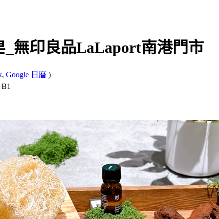
皂_無印良品LaLaport南港門市
k
,
Google 日曆
)
B1