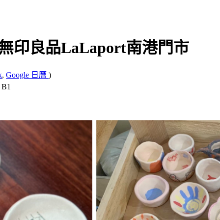
無印良品LaLaport南港門市
k
,
Google 日曆
)
B1