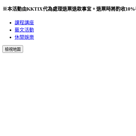
※本活動由KKTIX代為處理退票退款事宜。退票時將酌收10
課程講座
藝文活動
休閒娛樂
檢視地圖