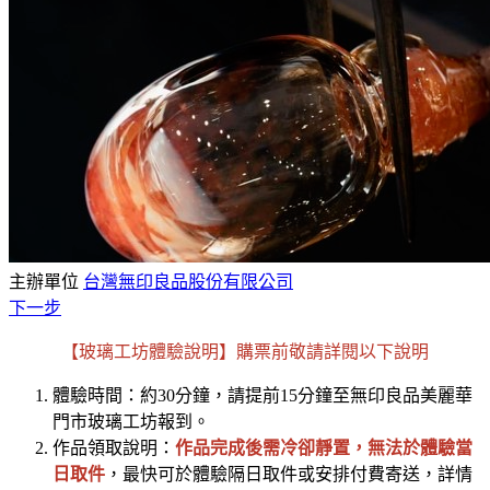
主辦單位
台灣無印良品股份有限公司
下一步
【玻璃工坊體驗說明
】購票前
敬請詳閱以下說明
體驗時間：約30分鐘，請提前15分鐘至無印良品美麗華
門市玻璃工坊報到。
作品領取說明：
作品完成後需冷卻靜置，無法於體驗當
日取件
，最快可於體驗隔日取件或安排付費寄送，詳情