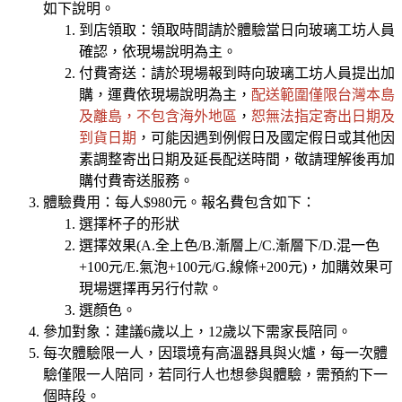
如下說明。
到店領取：領取時間請於體驗當日向玻璃工坊人員
確認，依現場說明為主。
付費寄送：請於現場報到時向玻璃工坊人員提出加
購，運費依現場說明為主，
配送範圍僅限台灣本島
及離島，不包含海外地區
，
恕無法指定寄出日期及
到貨日期
，可能因遇到例假日及國定假日或其他因
素調整寄出日期及延長配送時間，敬請理解後再加
購付費寄送服務。
體驗費用：每人$980元。報名費包含如下：
選擇杯子的形狀
選擇效果(A.全上色/B.漸層上/C.漸層下/D.混一色
+100元/E.氣泡+100元/G.線條+200元)，加購效果可
現場選擇再另行付款。
選顏色。
參加對象：建議6歲以上，12歲以下需家長陪同。
每次體驗限一人，因環境有高溫器具與火爐，每一次體
驗僅限一人陪同，若同行人也想參與體驗，需預約下一
個時段。