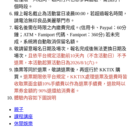
個時段。
線上報名截止為活動當日凌晨00:00，若超過報名時間，
請電洽無印良品美麗華門市。
報名後需在時限之內繳費完成。(信用卡、Paypal：60分
鐘；ATM、Famiport 代碼、Famiport：360分) 若未完
成，系統將自動取消保留名額。
敬請留意報名日期及場次，報名完成後無法更換日期及
場次，
且依平台規定活動前10天內（不含活動日）不予
退票，本活動起算活動日為2026/8/1(六)。
換票等同於退票，敬請退票後，再逕行於 KKTIX 購
買。
退票期限依平台規定，KKTIX處理退票及退費時皆
收取票面金額10%手續費以作為退票手續費，退款時以
票券金額的 90%退還給消費者。
體驗內容如下圖說明
親子
課程講座
休閒娛樂