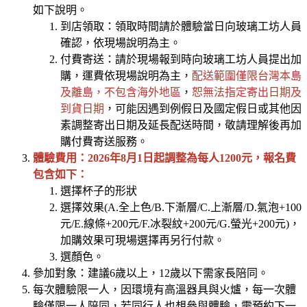
如下說明。
到店領取：領取時間請於體驗當日向玻璃工坊人員
確認，依現場說明為主。
付費寄送：請於現場報到時向玻璃工坊人員提出加
購，運費依現場說明為主，
配送範圍僅限台灣本島
及離島，不包含海外地區
，
恕無法指定寄出日期及
到貨日期
，可能因遇到例假日及國定假日或其他因
素調整寄出日期及延長配送時間，敬請理解後再加
購付費寄送服務。
體驗費用：2026年8月1日起調整為每人1200元，報名費
包含如下：
選擇杯子的形狀
選擇效果(A.全上色/B.下漸層/C.上漸層/D.氣泡+100
元/E.線條+200元/F.冰裂紋+200元/G.螢光+200元)，
加購效果可現場選擇再另行付款。
選顏色。
參加對象：建議6歲以上，12歲以下需家長陪同。
每次體驗限一人，因環境有高溫器具與火爐，每一次體
驗僅限一人陪同，若同行人也想參與體驗，需預約下一