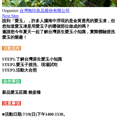
Organizer
台灣無印良品股份有限公司
Next Step
說到「愛玉」，許多人腦海中浮現的是金黃透亮的愛玉凍，但
您知道愛玉凍是用愛玉子的哪個部位做成的嗎？
邀請您今年夏天一起了解台灣原生愛玉小知識，實際體驗搓洗
愛玉的樂趣！
活動流程
STEP1.了解台灣原生愛玉小知識
STEP2.愛玉子搓洗、現場試吃
STEP3.活動大合照
合作單位
新品愛玉莊園 賴姿臻
注意事項
■
活動日期:7/19(日)下午1400-1530。