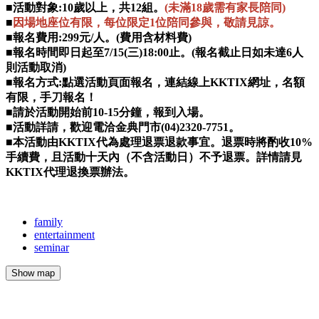
■活動對象:10歲以上，共12組。
(未滿18歲需有家長陪同)
■
因場地座位有限，每位限定1位陪同參與，敬請見諒。
■報名費用:299元/人。(費用含材料費)
■報名時間即日起至7/15(三)18:00止。(報名截止日如未達6人
則活動取消)
■報名方式:點選活動頁面報名，連結線上KKTIX網址，名額
有限，手刀報名！
■請於活動開始前10-15分鐘，報到入場。
■活動詳請，歡迎電洽金典門市(04)2320-7751。
​■本活動由KKTIX代為處理退票退款事宜。退票時將酌收10%
手續費，且活動十天內（不含活動日）不予退票。詳情請見
KKTIX代理退換票辦法。​
family
entertainment
seminar
Show map