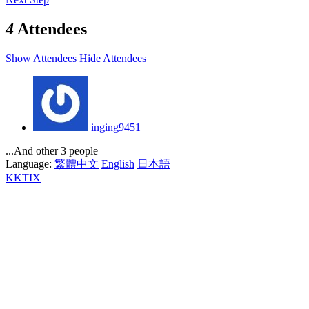
4
Attendees
Show Attendees
Hide Attendees
inging9451
...And other 3 people
Language:
繁體中文
English
日本語
KKTIX