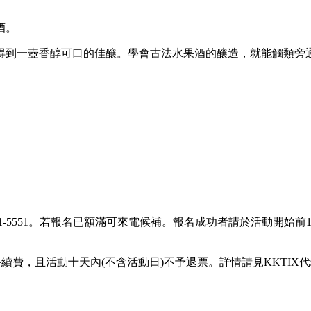
酒。
得到
一壺
香醇可口的佳釀。
學會古法水果酒的釀造，就能觸類旁
1-5551
。若報名已額滿可來電候補。報名成功者請
於活動開始前
%手續費，且活動十天內(不含活動日)不予退票。詳情請見KKTIX