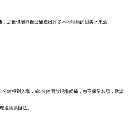
通，
之後也能靠自己釀造出許多不同種類的甜美水果酒。
15
分鐘報到入場，前
5
分鐘開放現場候補，恕不保留名額，敬請
代理退換票辦法。