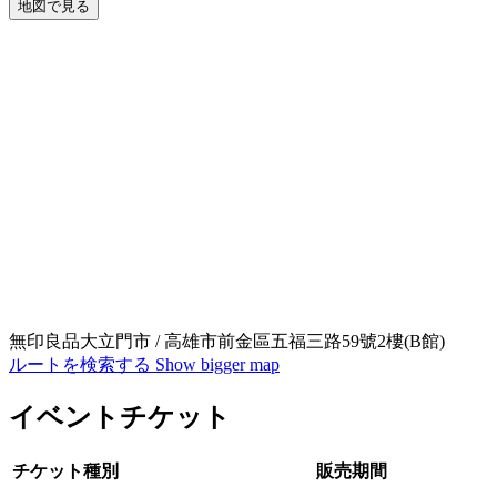
地図で見る
無印良品大立門市 / 高雄市前金區五福三路59號2樓(B館)
ルートを検索する
Show bigger map
イベントチケット
チケット種別
販売期間