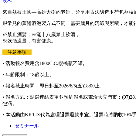
次へ
來自荔枝王國
—
高雄大樹的老師，分享用古法釀造玉荷包荔枝
跟常見的蒸餾酒泡製方式不同，需要歲月的沉澱與累積，
才能
※
禁止酒駕，未滿十八歲禁止飲酒 。
※
飲酒過量，有害健康
。
注意事項
• 活動報名費用含
1800C.C.
櫻桃瓶乙罐。
•
年齡限制：
18
歲以上。
​•
報名截止時間：
即日
起
至
2026/
6/5(
五
)18:00
止。
​•
報名方式：
點選連結表單並預約報名或電洽大立門市：
(07)28
包涵。
​• 本活動由KKTIX代為處理退票退款事宜。退票時將酌收10
ゼミナール