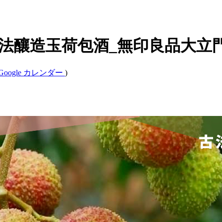
_古法釀造玉荷包酒_無印良品大立
Google カレンダー
)